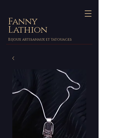
Fanny
Lathion
Bijoux artisanaux et tatouages