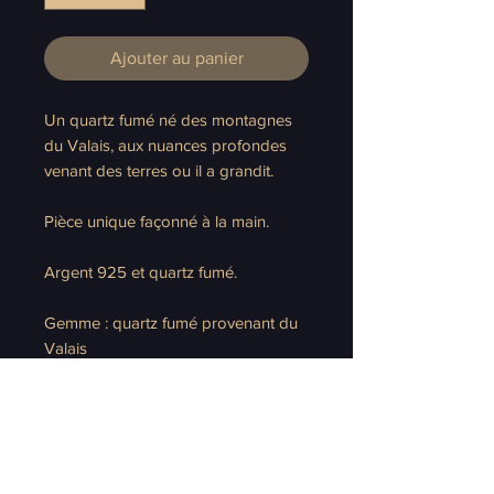
Ajouter au panier
Un quartz fumé né des montagnes
du Valais, aux nuances profondes
venant des terres ou il a grandit.
Pièce unique façonné à la main.
Argent 925 et quartz fumé.
Gemme : quartz fumé provenant du
Valais
Dimension du pendentif : 4.3 cm
Longueur chaîne : 55 cm